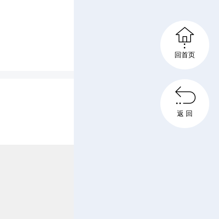

、分工明
回首页
景象。村

头清理公
返 回
党员志愿
打捞漂浮
澈本色；