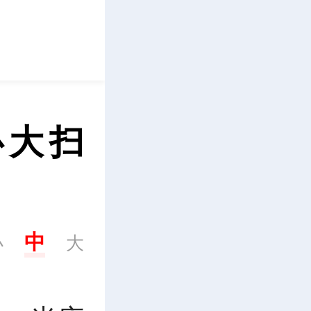
立即下载
心大扫
中
小
大