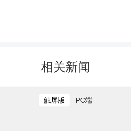
清扫现场，大家热情高涨
现出一派热火朝天的劳动
相关新闻
干部手持扫帚、铁锹，带
杂草、碎石和白色垃圾；
PC端
触屏版
穿红马甲，沿着溪流仔细
袋、枯枝败叶，还溪流清