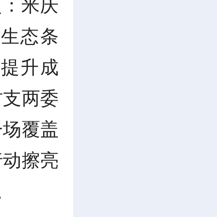
员：米庆
生态条
提升成
村支两委
一场覆盖
行动擦亮
。