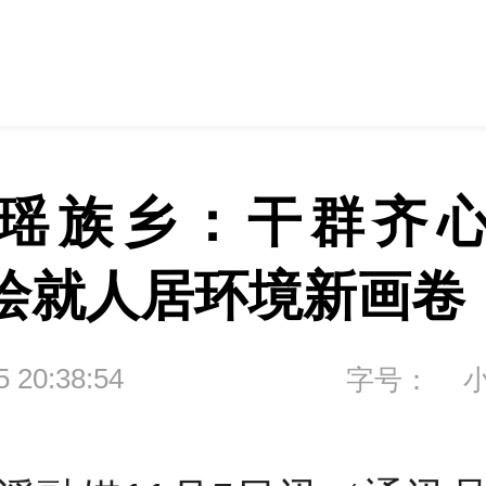
瑶族乡：干群齐
绘就人居环境新画卷
5 20:38:54
字号：