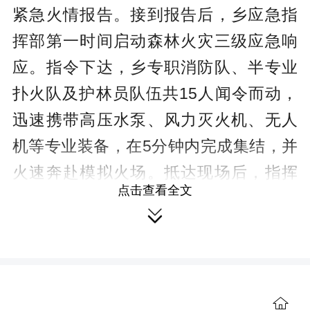
紧急火情报告。接到报告后，乡应急指
挥部第一时间启动森林火灾三级应急响
应。指令下达，乡专职消防队、半专业
扑火队及护林员队伍共15人闻令而动，
迅速携带高压水泵、风力灭火机、无人
机等专业装备，在5分钟内完成集结，并
火速奔赴模拟火场。
抵达现场后，指挥
点击查看全文
组立即利用无人机升空，对火场进行全

方位侦察，实时回传火点分布、过火面
积及风向变化等关键信息，为科学指挥
决策提供“空中之眼”。根据侦察情况，指
挥员果断下达指令。整个处置过程衔接
