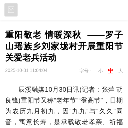
立即下载
重阳敬老 情暖深秋  ——罗子
山瑶族乡刘家垅村开展重阳节
关爱老兵活动
中
2025-10-31 11:04:04
字号：
小
大
辰溪融媒10月30日讯(记者：张萍 胡
良锋)重阳节又称“老年节”“登高节”，日期
为农历九月初九，因“九九”与“久久”同
音，寓意长寿，是承载敬老孝亲、祈福