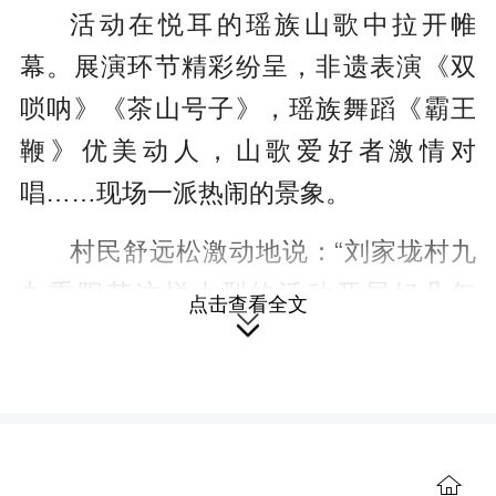
活动在悦耳的瑶族山歌中拉开帷
幕。展演环节精彩纷呈，非遗表演《双
唢呐》《茶山号子》，瑶族舞蹈《霸王
鞭》优美动人，山歌爱好者激情对
唱……现场一派热闹的景象。
村民舒远松激动地说：“刘家垅村九
九重阳节这样大型的活动开展好几年
点击查看全文

了，大家感到非常高兴，希望在党和政
府领导之下，今后这样的活动持久地开
展下去。”喜气洋洋的氛围中，小孩子们
齐唱生日快乐歌，老人们品尝着美味的
