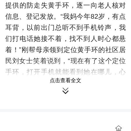
提供的防走失黄手环，逐一向老人核对
信息、登记发放。“我妈今年82岁，有点
耳背，以前出门总听不到手机铃声，我
们打电话她接不着，找不到人时心都悬
着！”刚帮母亲领到定位黄手环的社区居
民刘女士笑着说到，“现在有了这个定位
手环，打开手机就能看到她在哪儿，心
点击查看全文
里踏实多了！”这一举措，不仅为阿尔茨

海默病老人及高龄群体筑牢出行安全防
线，更解开了不少家庭的“牵挂心结”。
