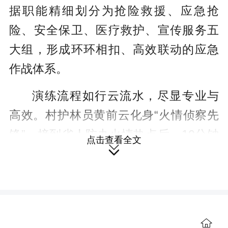
据职能精细划分为抢险救援、应急抢
险、安全保卫、医疗救护、宣传服务五
大组，形成环环相扣、高效联动的应急
作战体系。
演练流程如行云流水，尽显专业与
高效。村护林员黄前云化身“火情侦察先
锋”，接到省人防办火情热点后，10分钟
点击查看全文

内确认任务并火速报告，应急集结的“冲
锋号”随即吹响。各小组闻令而动，如离
弦之箭般领取工具、分组列队、奔赴现
场。现场处置环节，无人机与应急抢险
