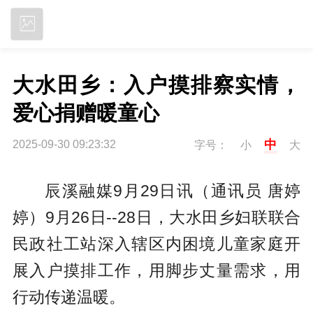
立即下载
大水田乡：入户摸排察实情，
爱心捐赠暖童心
中
2025-09-30 09:23:32
字号：
小
大
辰溪融媒9月29日讯（通讯员 唐婷
婷）
9月26日--28日，大水田乡妇联联合
民政社工站深入辖区内困境儿童家庭开
展入户摸排工作，用脚步丈量需求，用
行动传递温暖。