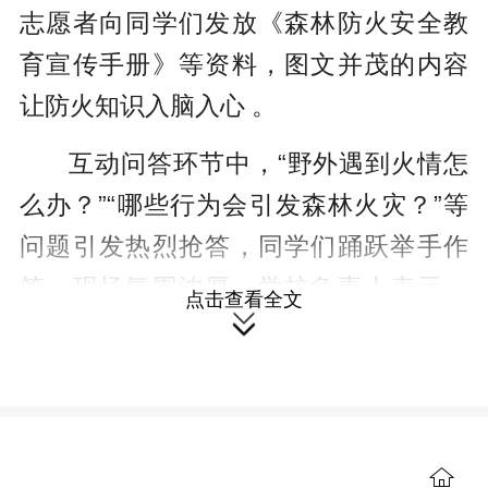
志愿者向同学们发放《森林防火安全教
育宣传手册》等资料，图文并茂的内容
让防火知识入脑入心 。
互动问答环节中，“野外遇到火情怎
么办？”“哪些行为会引发森林火灾？”等
问题引发热烈抢答，同学们踊跃举手作
答，现场氛围浓厚。学校负责人表示，
点击查看全文
活动让师生掌握了实用防火技能，更通

过“教育一个孩子，带动一个家庭”的模
式，扩大宣传覆盖面 。
此次活动为校园筑起生态安全屏
