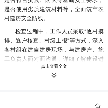
是否符合抗震、防火等基础安全要求，
是否使用劣质建筑材料等，全面筑牢农
村建房安全防线。
检查过程中，工作人员采取“逐村摸
排、逐户核查、村级上报”等方式，深入
各村组在建自建房现场，与建房户、施
工负责人面对面沟通，详细了解建设进
点击查看全文
度与施工情况，排查了全乡农村在建自

建房18户，发现安全隐患3处，其中现场
整改2处，停工限期整改1处。同时，工
作人员还向村民发放《农村自建房安全
施工指南》40余份，通过“检查+宣传”结
