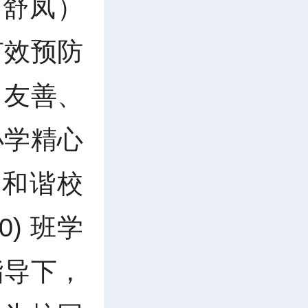
 舒凤）
有效预防
、友善、
小学精心
创和谐校
) 班学
指导下，