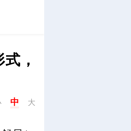
立即下载
形式，
中
小
大