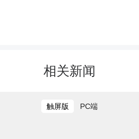
园欺凌不仅会对受害者的
严重伤害，也破坏了校园
相关新闻
此次活动正是学校针对这
取的积极举措。五(10) 班
PC端
触屏版
的引导下，围绕真实发生