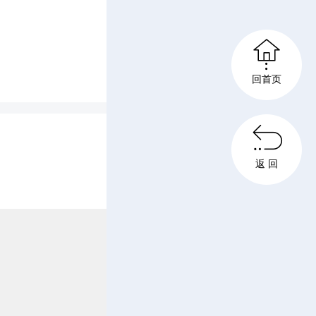

回首页
身体和心

的和谐与
返 回
一现实问
的同学们
的校园欺