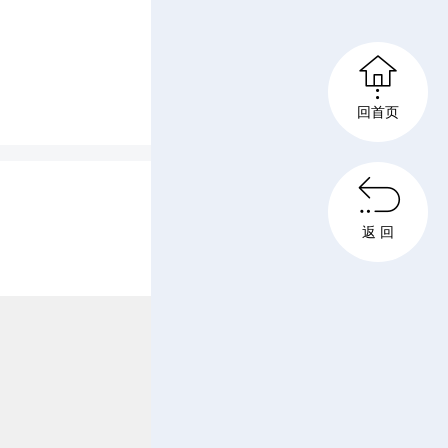
察、公

妇联等多
回首页
处、治安

格管理、
返 回
立“一站
“统一受
跟踪”，