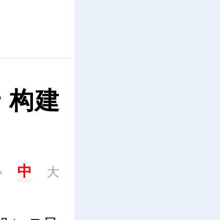
立即下载
 构建
中
小
大