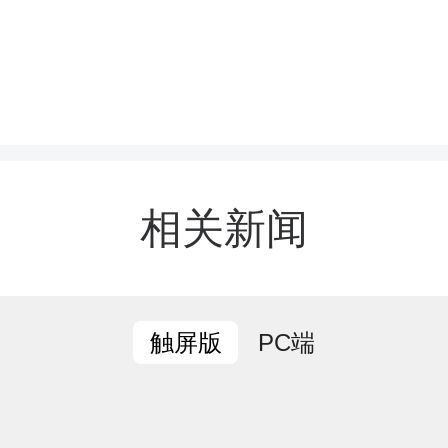
合了县委政法委、法院、检
法、信访、人社、民政、
源，集指挥调度、矛盾调
信访接待、法律服务、网
相关新闻
询等功能于一体，通过建
务机制，实现社会治安问题
PC端
触屏版
中研判、协同处置、全程