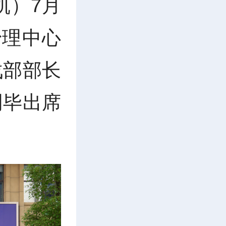
凯）7月
治理中心
战部部长
明毕出席