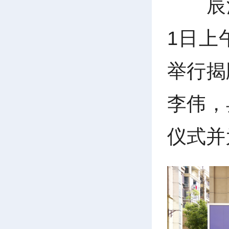
辰
1日上
举行揭
李伟，
仪式并