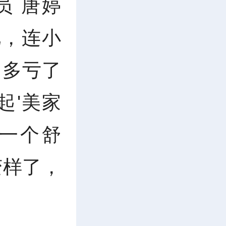
员 唐婷
艳，连小
，多亏了
起'美家
一个舒
变样了，