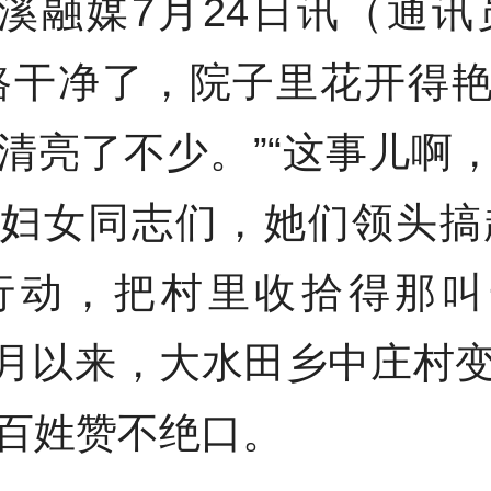
溪融媒7月24日讯（通讯
路干净了，院子里花开得
清亮了不少。”“这事儿啊
妇女同志们，她们领头搞
'行动，把村里收拾得那叫
7月以来，大水田乡中庄村
百姓赞不绝口。