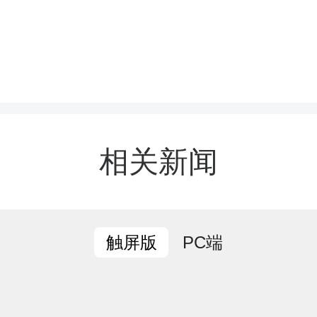
“美家美妇”行动开展以来
联组织妇女代表开屋场会
相关新闻
村民杨大姐认为“自家先
好看”，受这种想法驱动
PC端
触屏版
成立整治小组，划区包干、