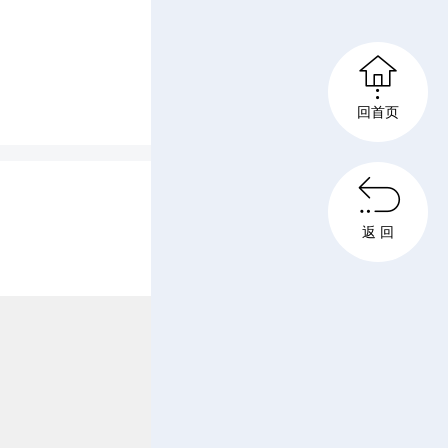

回首页
，乡级、

共商环境
返 回
收拾好，
，妇女们
定期巡