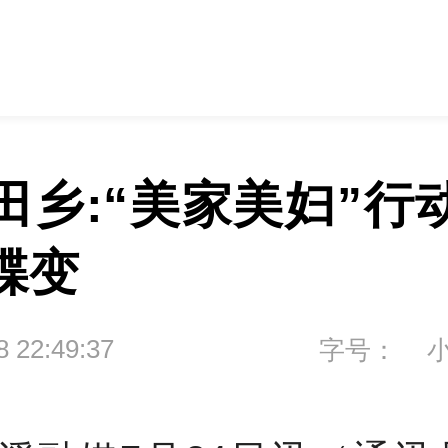
田乡:“美家美妇”行
蝶变
8 22:49:37
字号：