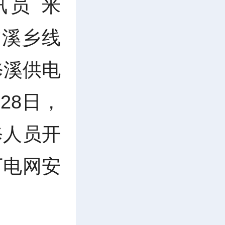
通讯员
米
柿溪乡线
修溪供电
月28日，
修人员开
下电网安