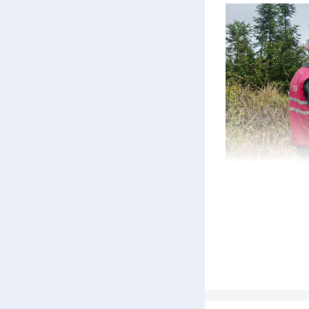
为
行，该