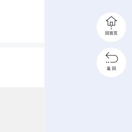
稳定运

在控。巡
回首页
一基杆塔

和线路通
返 回
面检查，
电缆沟
水畅通。