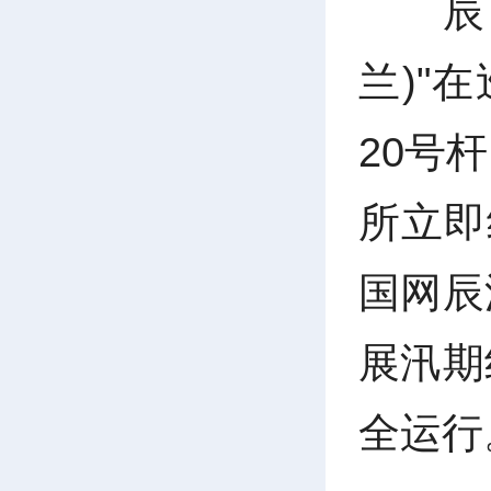
辰
兰)"
20号
所立即组
国网辰
展汛期
全运行