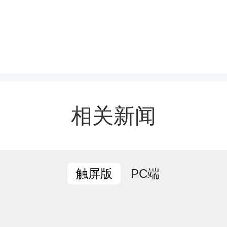
视检查，确保汛期电网安全
现设备状态可控，能控，
中，巡线人员认真巡视每
相关新闻
，详细记录线路运行状态
的变化，对配电室进行全
PC端
触屏版
对室外设备运行情况和站内
水情况进行排查，确保排