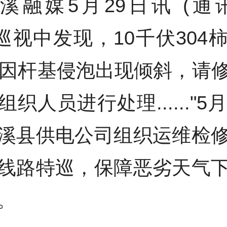
溪融媒5月29日讯 (
在巡视中发现，10千伏304
杆因杆基侵泡出现倾斜，请
织人员进行处理......"5
溪县供电公司组织运维检
线路特巡，保障恶劣天气
。