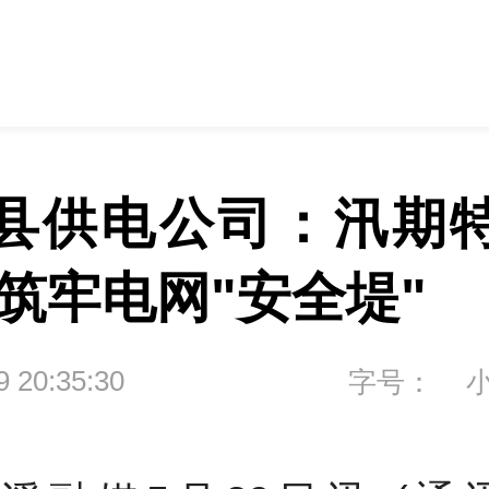
县供电公司：汛期
 筑牢电网"安全堤" 
9 20:35:30
字号：