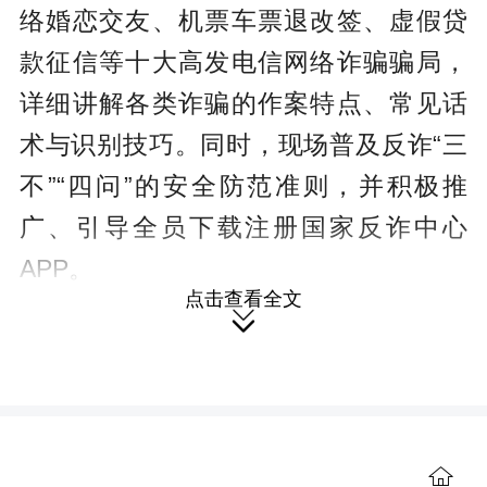
络婚恋交友、机票车票退改签、虚假贷
款征信等十大高发电信网络诈骗骗局，
详细讲解各类诈骗的作案特点、常见话
术与识别技巧。同时，现场普及反诈“三
不”“四问”的安全防范准则，并积极推
广、引导全员下载注册国家反诈中心
APP。
点击查看全文
宣讲现场设置了知识互动答题环

节，以学促答、以答促记。提问过程
中，现场职工踊跃举手，答题氛围热
烈。活动最后，工作人员给作答正确的
