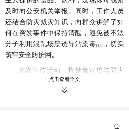
生人提供的食品、饮料，发现涉毒线索
及时向公安机关举报。同时，工作人员
还结合防灾减灾知识，向群众讲解了如
何在突发事件中保持清醒，避免被不法
分子利用混乱场景诱导沾染毒品，切实
筑牢安全防护网。
此次宣传活动，将禁毒宣传与防灾
点击查看全文
减灾宣传有机结合，既提升了群众的防

灾避险能力，也进一步扩大了禁毒宣传
覆盖面，让禁毒知识真正走进农村、贴
近群众。
