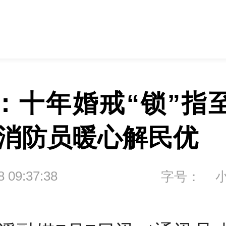
：十年婚戒“锁”指
 消防员暖心解民优
8 09:37:38
字号：