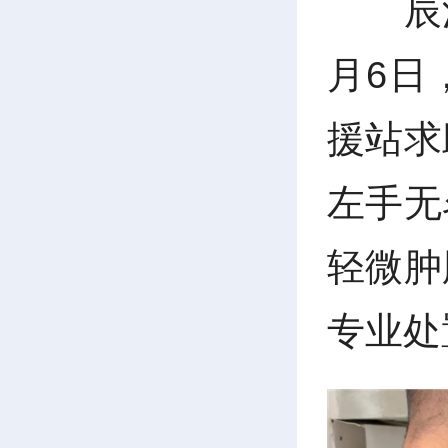
辰
月6日
援站求
左手无
轻微肿
专业处