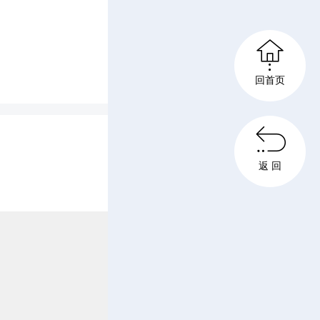
也从未取
活动，日

回首页
、僵硬不

，均毫无
返 回
坏死等风
自家堂哥
。男子到