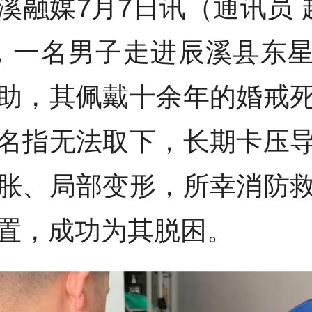
溪融媒7月7日讯（通讯员 
，一名男子走进辰溪县东
助，其佩戴十余年的婚戒
名指无法取下，长期卡压
胀、局部变形，所幸消防
置，成功为其脱困。