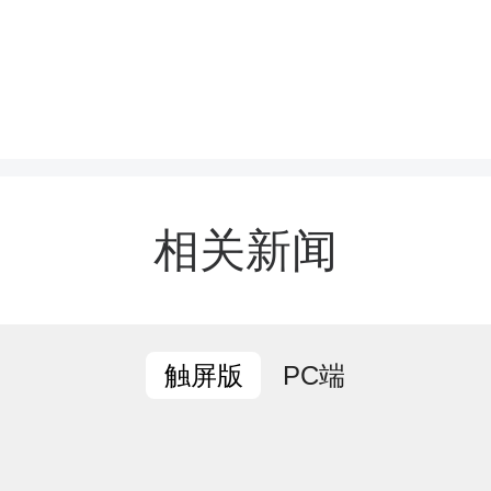
是结婚时买的，日常佩戴
长期从事劳作、手部频繁
之下，手指逐渐出现发胀
试用肥皂水试图自行摘取
相关新闻
担心手指长时间受压引发
子多方尝试无果后，听取
PC端
触屏版
当即前往消防救援站求助