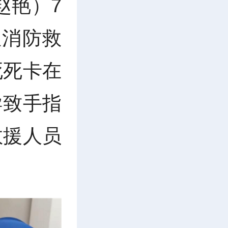
赵艳）7
星消防救
死死卡在
导致手指
救援人员