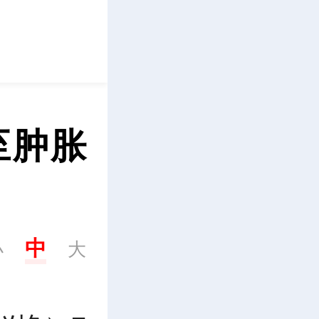
立即下载
至肿胀
中
小
大