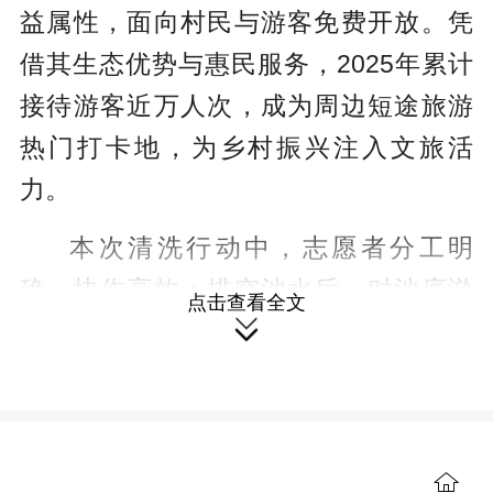
益属性，面向村民与游客免费开放。凭
借其生态优势与惠民服务，2025年累计
接待游客近万人次，成为周边短途旅游
热门打卡地，为乡村振兴注入文旅活
力。
本次清洗行动中，志愿者分工明
确、协作高效：排空池水后，对池底淤
点击查看全文
泥、池壁污渍进行全面清刷消毒；同步

对泳池周边步道、休息区、防护设施等
开展深度清洁。志愿者们不畏酷暑、细
致入微，经过集中攻坚，泳池环境焕然
