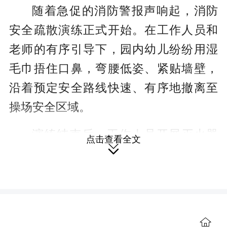
随着急促的消防警报声响起，消防
安全疏散演练正式开始。在工作人员和
老师的有序引导下，园内幼儿纷纷用湿
毛巾捂住口鼻，弯腰低姿、紧贴墙壁，
沿着预定安全路线快速、有序地撤离至
操场安全区域。
演练结束后，工作人员开展灭火器
点击查看全文

实操教学培训。针对干粉灭火器的适用
场景、操作禁忌、日常检查方法进行细
致讲解，用通俗易懂的语言总结“提、
拔、握、压"四字操作口诀，并进行现场
