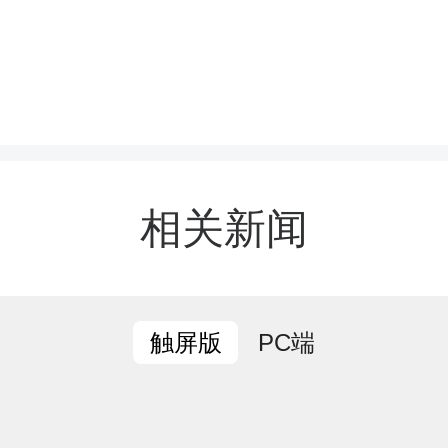
指示批示精神、严肃换届
神及《政协辰溪县第十一
名推荐工作方案》。会议
环境资源界别”事项；协商
相关新闻
拟留任委员名单；协商通
共中央办公厅、国务院办
PC端
触屏版
命老区振兴发展的意见》