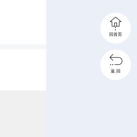
纪律各项

届委员会
回首页
协商通过

通过县政
返 回
过关于对
公厅关于
结合辰溪