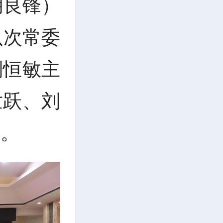
胡良锋
）
八次常委
刘恒敏主
世跃、刘
加。