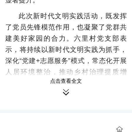
显著提升。
此次新时代文明实践活动，既发挥
了党员先锋模范作用，也凝聚了党群共
建美好家园的合力。六里村党支部表
示，将持续以新时代文明实践为抓手，
深化“党建+志愿服务”模式，常态化开展
人居环境整治，推动乡村治理提质增
点击查看全文
效，让“志愿红”成为六里村乡村振兴路上

的亮眼底色。
【责编 康卉】
（本站原创文章，未经授权，禁止
