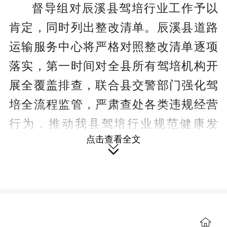
督导组对辰溪县驾培行业工作予以
肯定，同时列出整改清单。辰溪县道路
运输服务中心将严格对照整改清单逐项
落实，第一时间对全县所有驾培机构开
展全覆盖排查，联合县交警部门强化驾
培全流程监管，严肃查处各类违规经营
行为，推动我县驾培行业规范健康发
点击查看全文
展，从驾驶培训源头减少道路交通安全

隐患。
【责编 康卉】
（本站原创文章，未经授权，禁止
