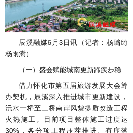
辰溪融媒6月3日讯（记者：杨璐绮
杨雨澍）
（一）盛会赋能城南更新蹄疾步稳
借力怀化市第五届旅游发展大会筹
办契机，辰溪深入推进城市更新建设，
沅水一桥至二桥南岸风貌提质改造工程
火热施工。目前项目整体施工进度达
30%，各分项工程压茬推进、有序落