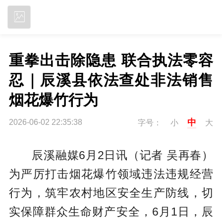
立即下载
重拳出击除隐患 联合执法零容
忍｜辰溪县依法查处非法销售
烟花爆竹行为
中
2026-06-02 22:35:38
字号：
小
大
辰溪融媒6月2日讯（记者 吴再春
）
为严厉打击烟花爆竹领域违法违规经营
行为，筑牢农村地区安全生产防线，切
实保障群众生命财产安全，6月1日，辰